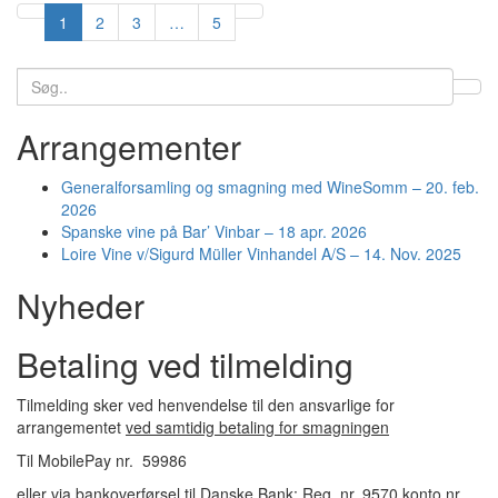
1
2
3
…
5
Search
for:
Arrangementer
Generalforsamling og smagning med WineSomm – 20. feb.
2026
Spanske vine på Bar’ Vinbar – 18 apr. 2026
Loire Vine v/Sigurd Müller Vinhandel A/S – 14. Nov. 2025
Nyheder
Betaling ved tilmelding
Tilmelding sker ved henvendelse til den ansvarlige for
arrangementet
ved samtidig betaling for smagningen
Til MobilePay nr. 59986
eller via bankoverførsel til Danske Bank: Reg. nr. 9570 konto nr.