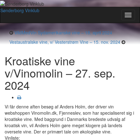
Sønderborg Vinklub
Toggl
naviga
VildMedVin Sydamerikanske vine – 18. april 2024
Vestaustralske vine, v/ Vesterstrøm Vine – 15. nov. 2024
Kroatiske vine
v/Vinomolin – 27. sep.
2024
Vi får denne aften besøg af Anders Holm, der driver vin
webshoppen Vinomolin.dk, Fjenneslev, som har specialiseret sig i
kroatiske vine. Med baggrund i Danmarks bredeste udvalg af
kroatisk vin, vil Anders Holm gøre meget klogere på landets
oversete vine. Der er primært tale om økologiske vine.
Vinliste: