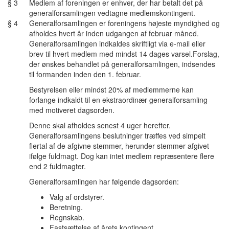
§ 3
Medlem af foreningen er enhver, der har betalt det på
generalforsamlingen vedtagne medlemskontingent.
§ 4
Generalforsamlingen er foreningens højeste myndighed og
afholdes hvert år inden udgangen af februar måned.
Generalforsamlingen indkaldes skriftligt via e-mail eller
brev til hvert medlem med mindst 14 dages varsel.Forslag,
der ønskes behandlet på generalforsamlingen, indsendes
til formanden inden den 1. februar.
Bestyrelsen eller mindst 20% af medlemmerne kan
forlange indkaldt til en ekstraordinær generalforsamling
med motiveret dagsorden.
Denne skal afholdes senest 4 uger herefter.
Generalforsamlingens beslutninger træffes ved simpelt
flertal af de afgivne stemmer, herunder stemmer afgivet
ifølge fuldmagt. Dog kan intet medlem repræsentere flere
end 2 fuldmagter.
Generalforsamlingen har følgende dagsorden:
Valg af ordstyrer.
Beretning.
Regnskab.
Fastsættelse af årets kontingent.