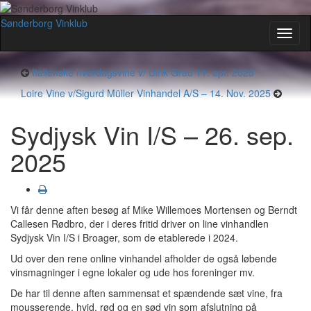
Sønderborg Vinklub
Toggl
naviga
Italienske hverdagsvine v/ Ulrik Grau 11. apr. 2025
Loire Vine v/Sigurd Müller Vinhandel A/S – 14. Nov. 2025
Sydjysk Vin I/S – 26. sep.
2025
Vi får denne aften besøg af Mike Willemoes Mortensen og Berndt
Callesen Rødbro, der i deres fritid driver on line vinhandlen
Sydjysk Vin I/S i Broager, som de etablerede i 2024.
Ud over den rene online vinhandel afholder de også løbende
vinsmagninger i egne lokaler og ude hos foreninger mv.
De har til denne aften sammensat et spændende sæt vine, fra
mousserende, hvid, rød og en sød vin som afslutning på