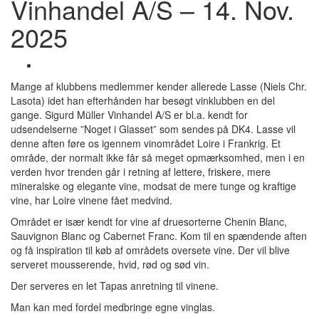
Vinhandel A/S – 14. Nov.
2025
Mange af klubbens medlemmer kender allerede Lasse (Niels Chr.
Lasota) idet han efterhånden har besøgt vinklubben en del
gange. Sigurd Müller Vinhandel A/S er bl.a. kendt for
udsendelserne ”Noget i Glasset” som sendes på DK4. Lasse vil
denne aften føre os igennem vinområdet Loire i Frankrig. Et
område, der normalt ikke får så meget opmærksomhed, men i en
verden hvor trenden går i retning af lettere, friskere, mere
mineralske og elegante vine, modsat de mere tunge og kraftige
vine, har Loire vinene fået medvind.
Området er især kendt for vine af druesorterne Chenin Blanc,
Sauvignon Blanc og Cabernet Franc. Kom til en spændende aften
og få inspiration til køb af områdets oversete vine. Der vil blive
serveret mousserende, hvid, rød og sød vin.
Der serveres en let Tapas anretning til vinene.
Man kan med fordel medbringe egne vinglas.