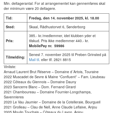
Min. deltagerantal: For at arrangementet kan gennemføres skal
der minimum være 20 deltagere.
Tid:
Fredag, den 14. november 2025, kl. 18.00
Sted:
Skaal, Rådhustorvet 6, Sønderborg
385.- kr./medlemmer, idet klubben yder et
Pris:
tilskud. Pris ikke medlemmer 440.- kr.
MobilePay nr. 59986
Senest 7. november 2025 til Preben Grinsted på
Tilmelding:
Mail til
. eller tlf. 2821 8815
Vinliste:
Arnaud Laurent Brut Réserve – Domaine d´Artois, Touraine
2022 Muscadet de Sevre & Maine “Confluent” – Fam. Lieubeau
2022 Côteaux du Giennois – Domaine Dauny
2023 Sancerre Blanc – Dom. Fernand Girard
2021 Chamboureau – Domaine Fournier-Longchamps,
Savennieres
2020 Le Vau Jaumier – Domaine de la Cotelleraie, Bourgueil
2021 Grolleau – Clau de Nell, Anne Claude Leflaive, Anjou
2005 Moulin Touchais – Côteaux du Layon, Anjou