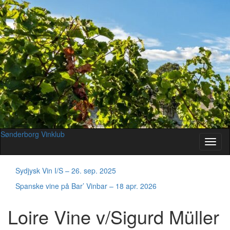
Sønderborg Vinklub
Toggl
naviga
Sydjysk Vin I/S – 26. sep. 2025
Spanske vine på Bar’ Vinbar – 18 apr. 2026
Loire Vine v/Sigurd Müller