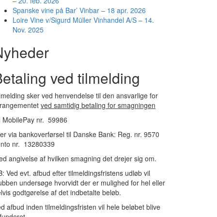
– 20. feb. 2026
Spanske vine på Bar’ Vinbar – 18 apr. 2026
Loire Vine v/Sigurd Müller Vinhandel A/S – 14.
Nov. 2025
Nyheder
etaling ved tilmelding
lmelding sker ved henvendelse til den ansvarlige for
rrangementet
ved samtidig betaling for smagningen
l MobilePay nr. 59986
ler via bankoverførsel til Danske Bank: Reg. nr. 9570
onto nr. 13280339
d angivelse af hvilken smagning det drejer sig om.
: Ved evt. afbud efter tilmeldingsfristens udløb vil
ubben undersøge hvorvidt der er mulighed for hel eller
lvis godtgørelse af det indbetalte beløb.
d afbud inden tilmeldingsfristen vil hele beløbet blive
funderet.