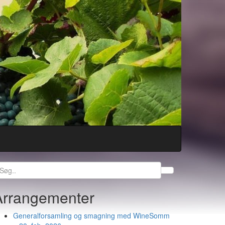
earch
r:
Arrangementer
Generalforsamling og smagning med WineSomm