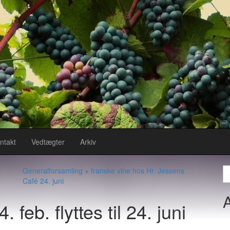
ntakt
Vedtægter
Arkiv
S
Generalforsamling + franske vine hos Hr. Jessens
fo
Café 24. juni
feb. flyttes til 24. juni