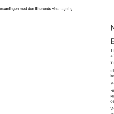
forsamlingen med den tilhørende vinsmagning.
B
Ti
a
Ti
el
k
Me
NB
kl
de
Ve
re