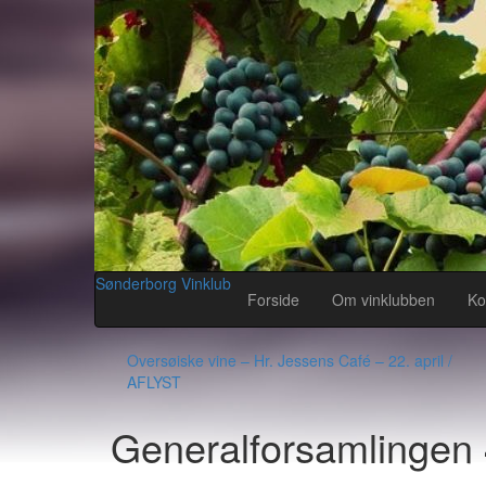
Sønderborg Vinklub
Forside
Om vinklubben
Ko
Oversøiske vine – Hr. Jessens Café – 22. april /
AFLYST
Generalforsamlingen 4. 