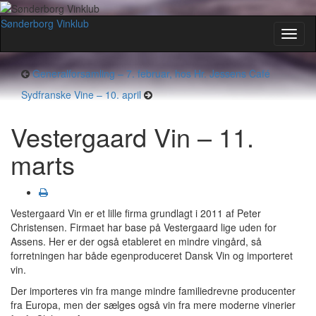
Sønderborg Vinklub
Toggl
naviga
Generalforsamling – 7. februar, hos Hr. Jessens Café
Sydfranske Vine – 10. april
Vestergaard Vin – 11.
marts
Vestergaard Vin er et lille firma grundlagt i 2011 af Peter
Christensen. Firmaet har base på Vestergaard lige uden for
Assens. Her er der også etableret en mindre vingård, så
forretningen har både egenproduceret Dansk Vin og importeret
vin.
Der importeres vin fra mange mindre familiedrevne producenter
fra Europa, men der sælges også vin fra mere moderne vinerier