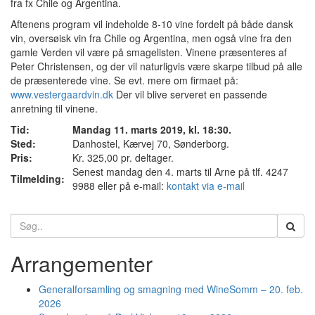
fra fx Chile og Argentina.
Aftenens program vil indeholde 8-10 vine fordelt på både dansk
vin, oversøisk vin fra Chile og Argentina, men også vine fra den
gamle Verden vil være på smagelisten. Vinene præsenteres af
Peter Christensen, og der vil naturligvis være skarpe tilbud på alle
de præsenterede vine. Se evt. mere om firmaet på:
www.vestergaardvin.dk
Der vil blive serveret en passende
anretning til vinene.
Tid:
Mandag 11. marts 2019, kl. 18:30.
Sted:
Danhostel, Kærvej 70, Sønderborg.
Pris:
Kr. 325,00 pr. deltager.
Senest mandag den 4. marts til Arne på tlf. 4247
Tilmelding:
9988 eller på e-mail:
kontakt via e-mail
Search
for:
Arrangementer
Generalforsamling og smagning med WineSomm – 20. feb.
2026