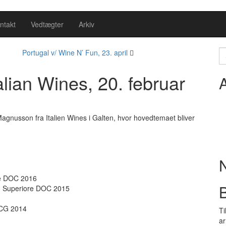
ntakt
Vedtægter
Arkiv
S
Portugal v/ Wine N’ Fun, 23. april
fo
alian Wines, 20. februar
Magnusson fra Italien Wines i Galten, hvor hovedtemaet bliver
re DOC 2016
B
ico Superiore DOC 2015
OCG 2014
Ti
a