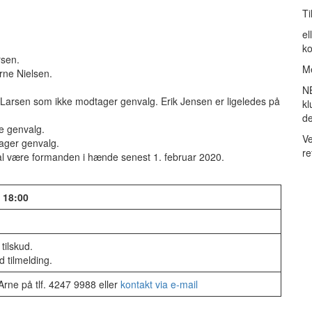
Ti
el
k
rsen.
Me
rne Nielsen.
NB
 Larsen
som ikke modtager genvalg. Erik Jensen er ligeledes på
kl
de
e genvalg.
Ve
tager genvalg.
re
l være formanden i hænde senest 1. februar 2020.
. 18:00
 tilskud.
 tilmelding.
Arne på tlf. 4247 9988 eller
kontakt via e-mail