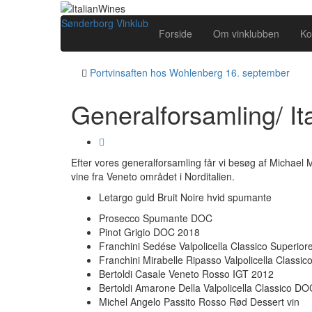
Sønderborg Vinklub
Forside
Om vinklubben
Ko
Portvinsaften hos Wohlenberg 16. september
Generalforsamling/ It
Efter vores generalforsamling får vi besøg af Michael 
vine fra Veneto området i Norditalien.
Letargo guld Bruit Noire hvid spumante
Prosecco Spumante DOC
Pinot Grigio DOC 2018
Franchini Sedése Valpolicella Classico Superio
Franchini Mirabelle Ripasso Valpolicella Class
Bertoldi Casale Veneto Rosso IGT 2012
Bertoldi Amarone Della Valpolicella Classico D
Michel Angelo Passito Rosso Rød Dessert vin