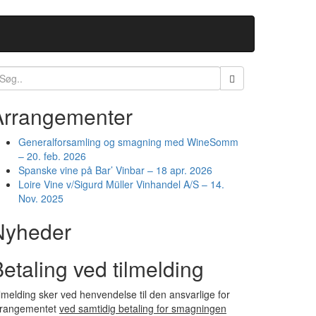
earch
r:
Arrangementer
Generalforsamling og smagning med WineSomm
– 20. feb. 2026
Spanske vine på Bar’ Vinbar – 18 apr. 2026
Loire Vine v/Sigurd Müller Vinhandel A/S – 14.
Nov. 2025
Nyheder
etaling ved tilmelding
lmelding sker ved henvendelse til den ansvarlige for
rrangementet
ved samtidig betaling for smagningen