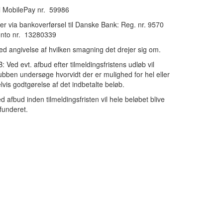
l MobilePay nr. 59986
ler via bankoverførsel til Danske Bank: Reg. nr. 9570
onto nr. 13280339
d angivelse af hvilken smagning det drejer sig om.
: Ved evt. afbud efter tilmeldingsfristens udløb vil
ubben undersøge hvorvidt der er mulighed for hel eller
lvis godtgørelse af det indbetalte beløb.
d afbud inden tilmeldingsfristen vil hele beløbet blive
funderet.