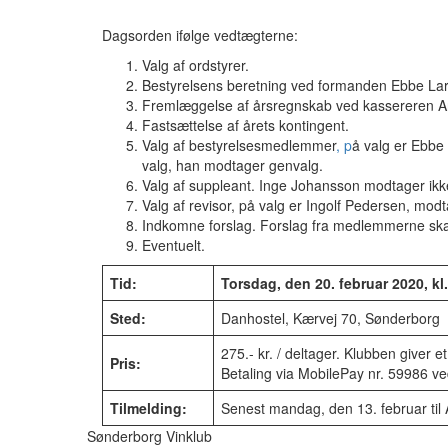
Dagsorden ifølge vedtægterne:
Valg af ordstyrer.
Bestyrelsens beretning ved formanden Ebbe La
Fremlæggelse af årsregnskab ved kassereren A
Fastsættelse af årets kontingent.
Valg af bestyrelsesmedlemmer
, p
å valg er Ebbe
valg, han modtager genvalg.
Valg af suppleant. Inge Johansson modtager ikk
Valg af revisor, på valg er Ingolf Pedersen, mod
Indkomne forslag. Forslag fra medlemmerne ska
Eventuelt.
Tid:
Torsdag, den 20. februar 2020, kl
Sted:
Danhostel, Kærvej 70, Sønderborg
275.- kr. / deltager. Klubben giver et
Pris:
Betaling via MobilePay nr. 59986 ved
Tilmelding:
Senest mandag, den 13. februar til 
Sønderborg Vinklub